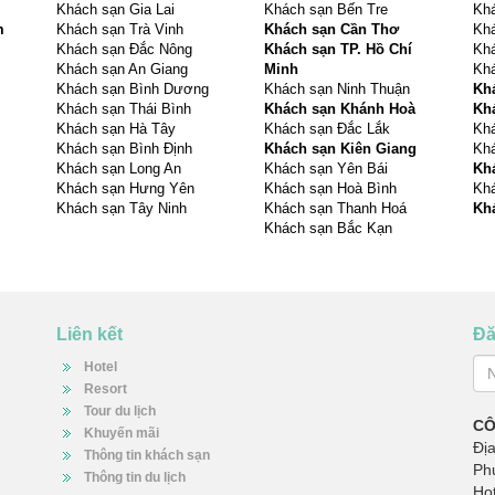
Khách sạn Gia Lai
Khách sạn Bến Tre
Khá
m
Khách sạn Trà Vinh
Khách sạn Cần Thơ
Khá
Khách sạn Đắc Nông
Khách sạn TP. Hồ Chí
Khá
Khách sạn An Giang
Minh
Khá
Khách sạn Bình Dương
Khách sạn Ninh Thuận
Kh
Khách sạn Thái Bình
Khách sạn Khánh Hoà
Kh
Khách sạn Hà Tây
Khách sạn Đắc Lắk
Kh
Khách sạn Bình Định
Khách sạn Kiên Giang
Khá
Khách sạn Long An
Khách sạn Yên Bái
Kh
Khách sạn Hưng Yên
Khách sạn Hoà Bình
Khá
Khách sạn Tây Ninh
Khách sạn Thanh Hoá
Kh
Khách sạn Bắc Kạn
Liên kết
Đă
Hotel
Resort
Tour du lịch
CÔ
Khuyến mãi
Địa
Thông tin khách sạn
Ph
Thông tin du lịch
Hot