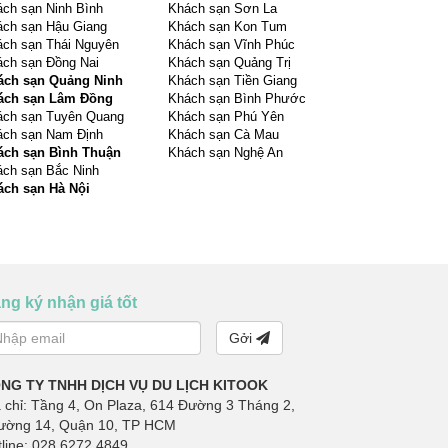
ch sạn Ninh Bình
Khách sạn Sơn La
ch sạn Hậu Giang
Khách sạn Kon Tum
ch sạn Thái Nguyên
Khách sạn Vĩnh Phúc
ch sạn Đồng Nai
Khách sạn Quảng Trị
ách sạn Quảng Ninh
Khách sạn Tiền Giang
ách sạn Lâm Đồng
Khách sạn Bình Phước
ách sạn Tuyên Quang
Khách sạn Phú Yên
ch sạn Nam Định
Khách sạn Cà Mau
ách sạn Bình Thuận
Khách sạn Nghệ An
ch sạn Bắc Ninh
ách sạn Hà Nội
ng ký nhận giá tốt
Gởi
NG TY TNHH DỊCH VỤ DU LỊCH KITOOK
 chỉ: Tầng 4, On Plaza, 614 Đường 3 Tháng 2,
ường 14, Quận 10, TP HCM
line: 028 6272 4849