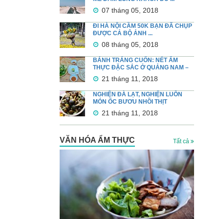
07 tháng 05, 2018
ĐI HÀ NỘI CẦM 50K BẠN ĐÃ CHỤP
ĐƯỢC CẢ BỘ ẢNH ...
08 tháng 05, 2018
BÁNH TRÁNG CUỐN: NÉT ẨM
THỰC ĐẶC SẮC Ở QUẢNG NAM –
...
21 tháng 11, 2018
NGHIỆN ĐÀ LẠT, NGHIỆN LUÔN
MÓN ỐC BƯƠU NHỒI THỊT
21 tháng 11, 2018
VĂN HÓA ẨM THỰC
Tất cả