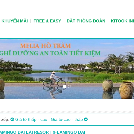
KHUYẾN MÃI
FREE & EASY
ĐẶT PHÒNG ĐOÀN
KITOOK IN
 xếp:
Giá từ thấp - cao
|
Giá từ cao - thấp
AMINGO ĐẠI LẢI RESORT (FLAMINGO DAI