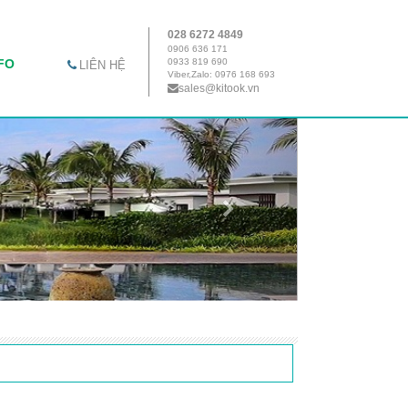
028 6272 4849
0906 636 171
FO
0933 819 690
LIÊN HỆ
Viber,Zalo: 0976 168 693
sales@kitook.vn
Next