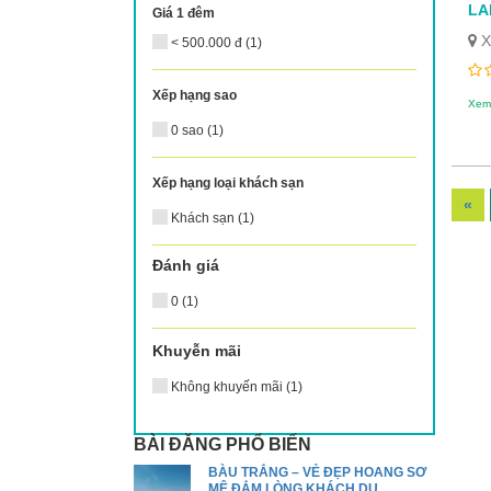
LAI
Giá 1 đêm
X
< 500.000 đ (1)
Xếp hạng sao
Xem
0 sao (1)
Xếp hạng loại khách sạn
«
Khách sạn (1)
Đánh giá
0 (1)
Khuyễn mãi
Không khuyến mãi (1)
BÀI ĐĂNG PHỔ BIẾN
BÀU TRẮNG – VẺ ĐẸP HOANG SƠ
MÊ ĐẮM LÒNG KHÁCH DU ...